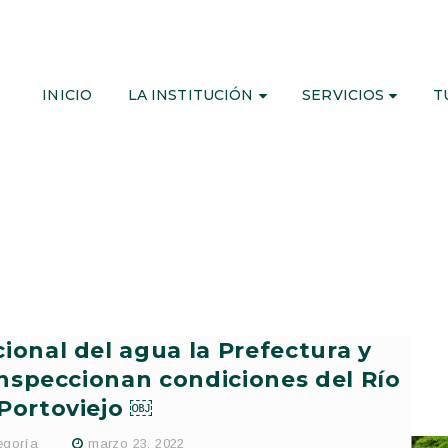
INICIO
LA INSTITUCIÓN
SERVICIOS
T
cional del agua la Prefectura y
inspeccionan condiciones del Río
Portoviejo ￼
egoría
marzo 23, 2022