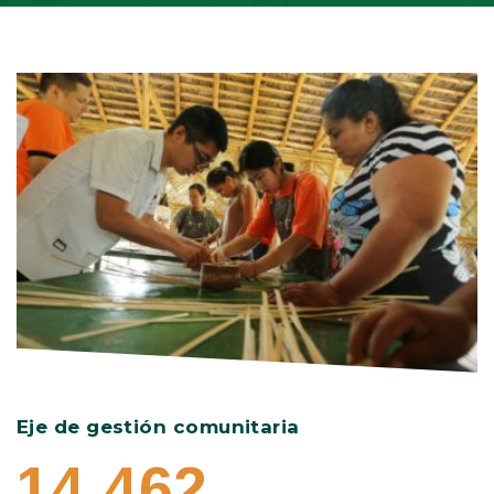
Eje de gestión comunitaria
Eje
14.462
1