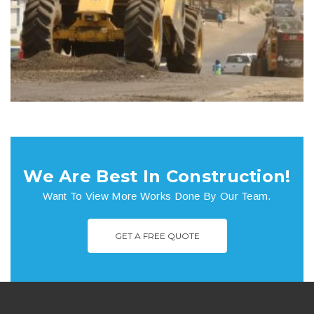
Vías
We Are Best In Construction!
Want To View More Works Done By Our Team.
GET A FREE QUOTE