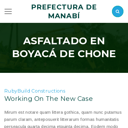
PREFECTURA DE
MANABÍ
ASFALTADO EN
BOYACÁ DE CHONE
RubyBuild Constructions
Working On The New Case
Mirum est notare quam littera gothica, quam nunc putamus
parum claram, anteposuerit litterarum formas humanitatis
perseacula quarta decima etquinta decima. Eodem modo