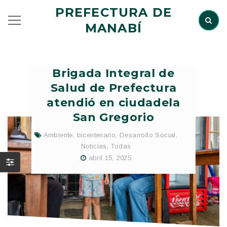
PREFECTURA DE
MANABÍ
Brigada Integral de
Salud de Prefectura
atendió en ciudadela
San Gregorio
Ambiente
,
bicentenario
,
Desarrollo Social
,
Noticias
,
Todas
abril 15, 2025