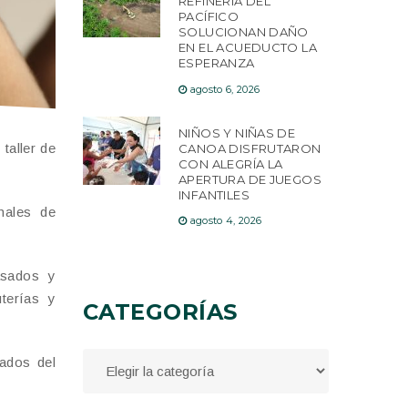
REFINERÍA DEL
PACÍFICO
SOLUCIONAN DAÑO
EN EL ACUEDUCTO LA
ESPERANZA
agosto 6, 2026
NIÑOS Y NIÑAS DE
taller de
CANOA DISFRUTARON
CON ALEGRÍA LA
APERTURA DE JUEGOS
INFANTILES
nales de
agosto 4, 2026
asados y
terías y
CATEGORÍAS
sados del