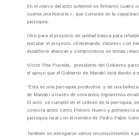
En el marco del acto solemne se firmaron cuatro con
cuenta una historia «, que consiste en la capacitac
parroquia.
Otro para el proyecto de unidad básica para rehabi
ejecutar el proyecto «Entrenando Valores» con ben
establecer alianzas y compromisos en temas relacio
Víctor Pita Poveda, presidente del Gobierno parr
el apoyo que el Gobierno de Manabí está dando a e
“Esta es una parroquia productiva y de una bellez
de Manabí a través de convenios lograremos erradi
El acto se cumplió en el coliseo de la parroquia, se
conocía antes como Potrero Nuevo y pertenecía a J
parroquia rural con el nombre de Pedro Pablo Góm
También se entregaron varios reconocimientos a p