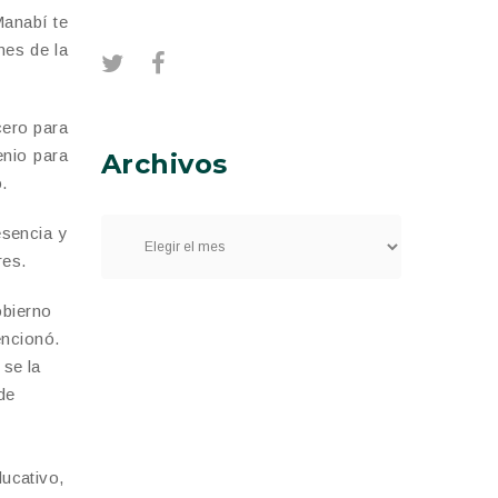
Manabí te
nes de la
cero para
enio para
Archivos
.
esencia y
res.
obierno
encionó.
 se la
de
ucativo,