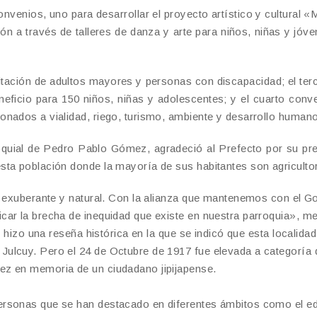
venios, uno para desarrollar el proyecto artístico y cultural «
ión a través de talleres de danza y arte para niños, niñas y jóve
litación de adultos mayores y personas con discapacidad; el ter
eficio para 150 niños, niñas y adolescentes; y el cuarto conv
nados a vialidad, riego, turismo, ambiente y desarrollo humano
oquial de Pedro Pablo Gómez, agradeció al Prefecto por su pr
sta población donde la mayoría de sus habitantes son agriculto
a exuberante y natural. Con la alianza que mantenemos con el G
car la brecha de inequidad que existe en nuestra parroquia», m
 hizo una reseña histórica en la que se indicó que esta localidad
ulcuy. Pero el 24 de Octubre de 1917 fue elevada a categoría 
ez en memoria de un ciudadano jipijapense.
ersonas que se han destacado en diferentes ámbitos como el ed