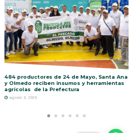
484 productores de 24 de Mayo, Santa Ana
V
y Olmedo reciben insumos y herramientas
C
agrícolas de la Prefectura
D
agosto 6, 2026