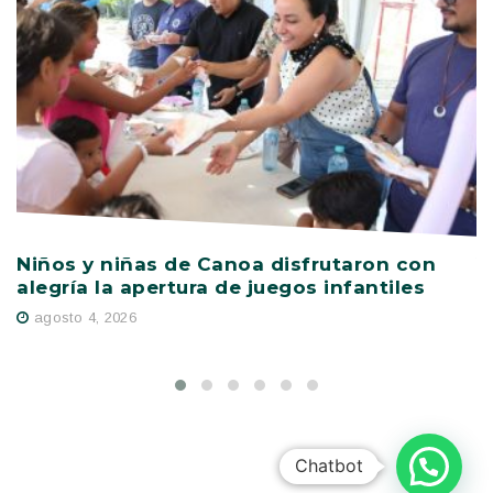
Niños y niñas de Canoa disfrutaron con
V
alegría la apertura de juegos infantiles
c
s
agosto 4, 2026
Chatbot