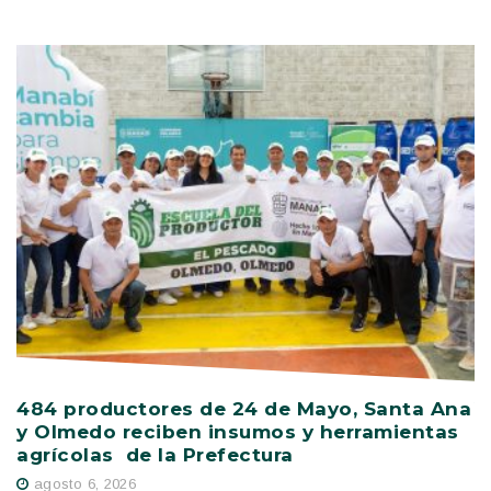
484 productores de 24 de Mayo, Santa Ana
V
y Olmedo reciben insumos y herramientas
C
agrícolas de la Prefectura
D
agosto 6, 2026