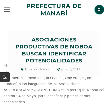
PREFECTURA DE
MANABÍ
ASOCIACIONES
PRODUCTIVAS DE NOBOA
BUSCAN IDENTIFICAR
POTENCIALIDADES
El Gobierno de Manabí y voluntarios de la Agencia de
Noticias
,
Todas
junio 8, 2019
Cooperación Técnica de la República de Japón (JICA),
impartieron la metodología OVOP ( One village , one
product) a los integrantes de las Asociaciones
ASPROINCAM Y ASOPIFRUMA en la parroquia Noboa del
cantón 24 de Mayo, para identificar y potenciar sus
capacidades.