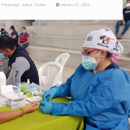
,
Portoviejo
,
salud
,
Todas
febrero 27, 2021