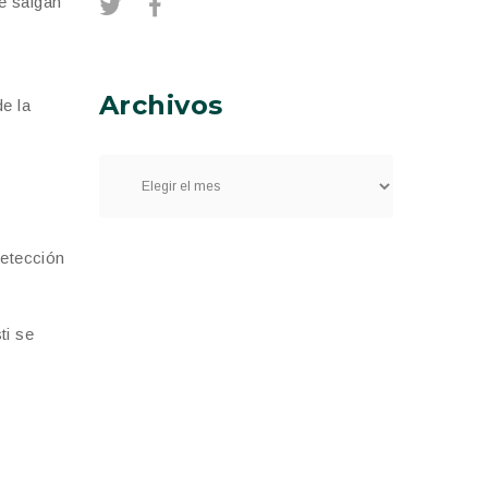
e salgan
Archivos
e la
detección
ti se