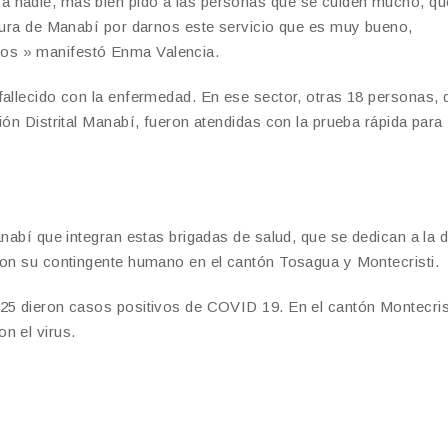
a nadie, más bien pido a las personas que se cuiden mucho, qu
ctura de Manabí por darnos este servicio que es muy bueno,
os » manifestó Enma Valencia.
fallecido con la enfermedad. En ese sector, otras 18 personas, d
ión Distrital Manabí, fueron atendidas con la prueba rápida para
anabí que integran estas brigadas de salud, que se dedican a la 
ron su contingente humano en el cantón Tosagua y Montecristi.
 25 dieron casos positivos de COVID 19. En el cantón Montecris
n el virus.