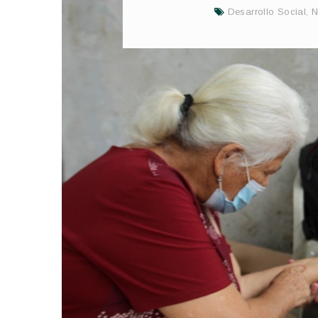
Desarrollo Social
,
N