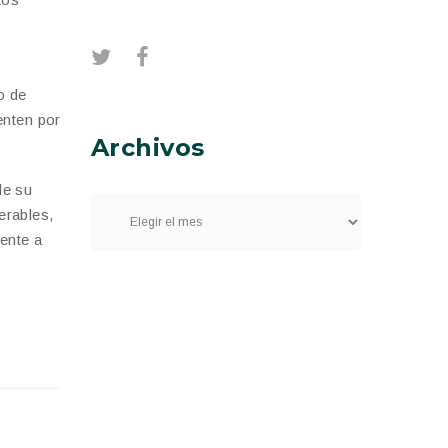
o de
enten por
Archivos
de su
erables,
rente a