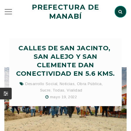
PREFECTURA DE
MANABÍ
CALLES DE SAN JACINTO,
SAN ALEJO Y SAN
CLEMENTE DAN
CONECTIVIDAD EN 5.6 KMS.
Desarrollo Social
,
Noticias
,
Obra Pública
,
Sucre
,
Todas
,
Vialidad
mayo 19, 2022