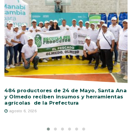
484 productores de 24 de Mayo, Santa Ana
V
y Olmedo reciben insumos y herramientas
C
agrícolas de la Prefectura
D
agosto 6, 2026