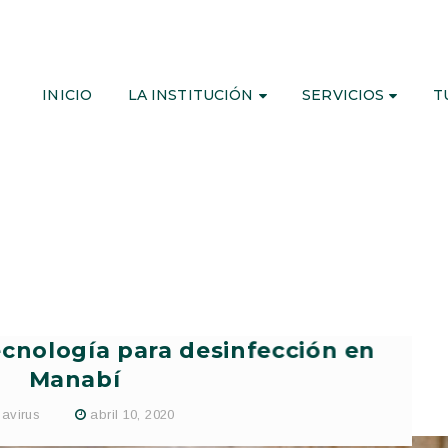
INICIO
LA INSTITUCIÓN
SERVICIOS
T
cnología para desinfección en
Manabí
avirus
abril 10, 2020