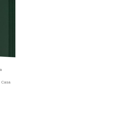
ra
n Casa