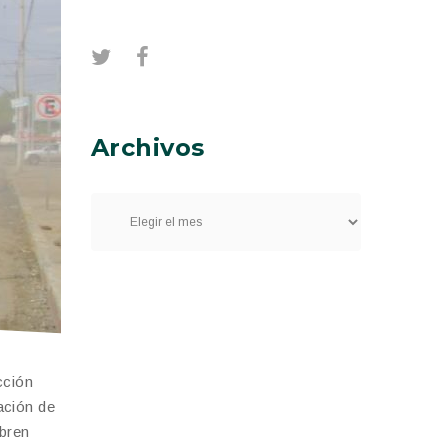
Archivos
cción
ación de
ubren