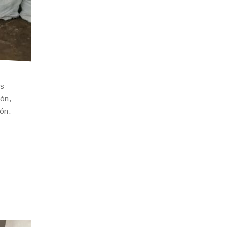
as
bón,
ón.