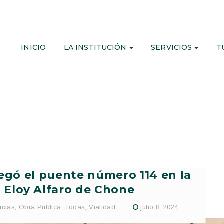
INICIO
LA INSTITUCIÓN
SERVICIOS
T
egó el puente número 114 en la
 Eloy Alfaro de Chone
icias
,
Obra Pública
,
Todas
,
Vialidad
julio 8, 2024