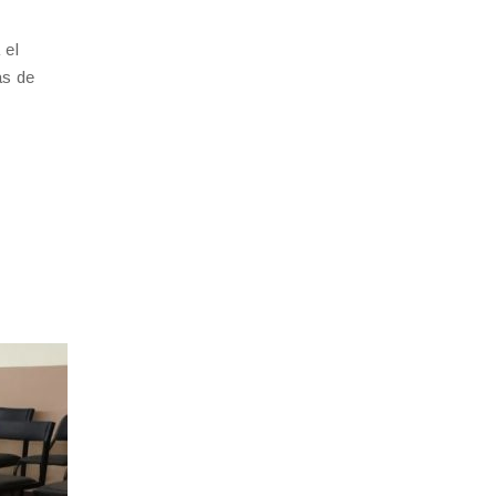
 el
as de