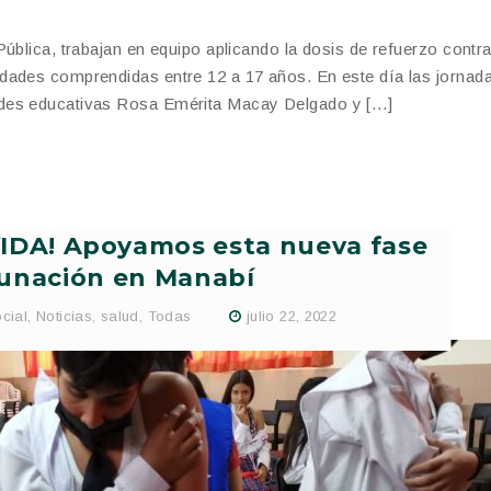
ública, trabajan en equipo aplicando la dosis de refuerzo contra
dades comprendidas entre 12 a 17 años. En este día las jornad
ades educativas Rosa Emérita Macay Delgado y […]
DA! Apoyamos esta nueva fase
unación en Manabí
cial
,
Noticias
,
salud
,
Todas
julio 22, 2022