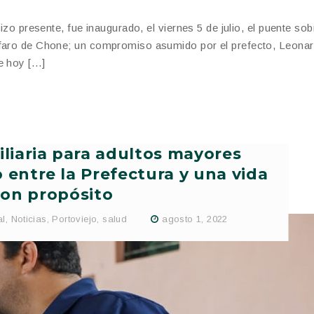
izo presente, fue inaugurado, el viernes 5 de julio, el puente sobr
Alfaro de Chone; un compromiso asumido por el prefecto, Leona
e hoy […]
liaria para adultos mayores
entre la Prefectura y una vida
on propósito
al
,
Noticias
,
Portoviejo
,
salud
agosto 1, 2022