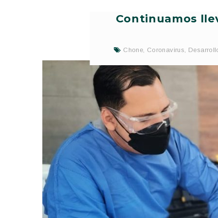
Continuamos lle
Chone
,
Coronavirus
,
Desarroll