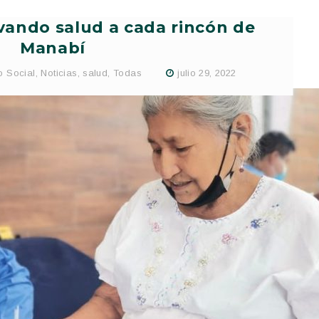
vando salud a cada rincón de
Manabí
o Social
,
Noticias
,
salud
,
Todas
julio 29, 2022