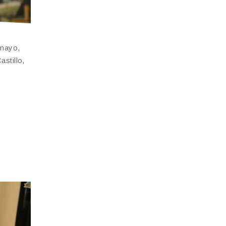
 mayo,
stillo,