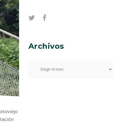
Archivos
rtoviejo
itación