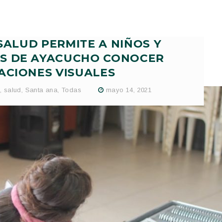
SALUD PERMITE A NIÑOS Y
S DE AYACUCHO CONOCER
ACIONES VISUALES
s
,
salud
,
Santa ana
,
Todas
mayo 14, 2021