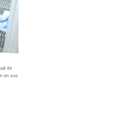
ual de
ón en sus