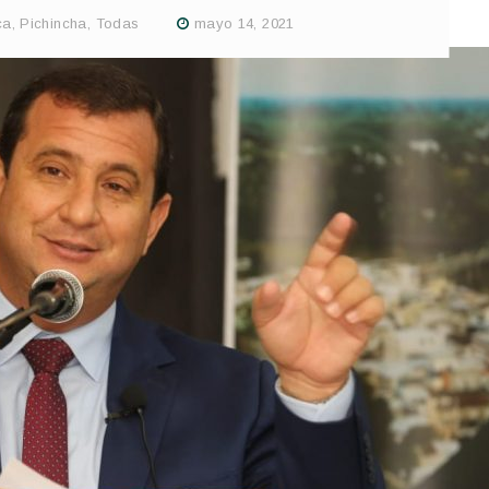
ca
,
Pichincha
,
Todas
mayo 14, 2021