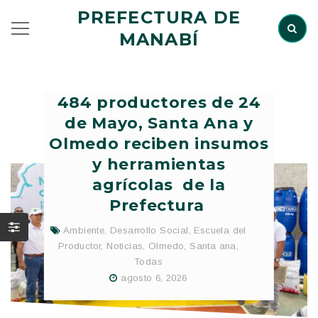
PREFECTURA DE
MANABÍ
484 productores de 24
de Mayo, Santa Ana y
Olmedo reciben insumos
y herramientas
agrícolas de la
Prefectura
Ambiente
,
Desarrollo Social
,
Escuela del
Productor
,
Noticias
,
Olmedo
,
Santa ana
,
Todas
agosto 6, 2026