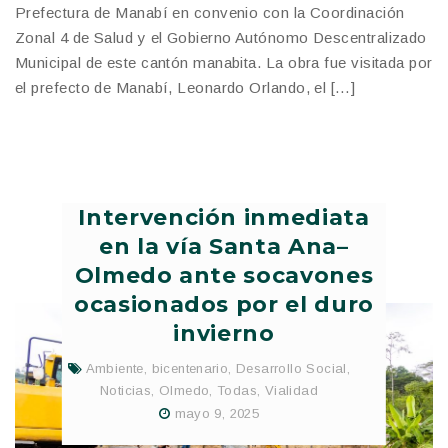
Prefectura de Manabí en convenio con la Coordinación
Zonal 4 de Salud y el Gobierno Autónomo Descentralizado
Municipal de este cantón manabita. La obra fue visitada por
el prefecto de Manabí, Leonardo Orlando, el […]
Intervención inmediata
en la vía Santa Ana–
Olmedo ante socavones
ocasionados por el duro
invierno
Ambiente
,
bicentenario
,
Desarrollo Social
,
Noticias
,
Olmedo
,
Todas
,
Vialidad
mayo 9, 2025