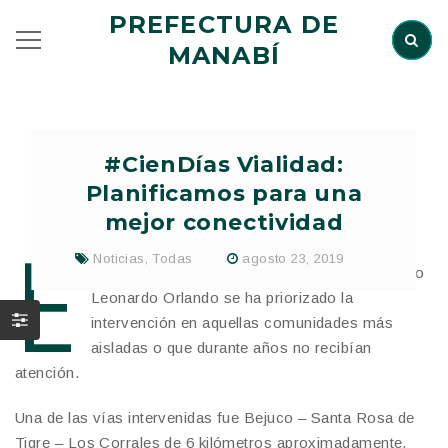
PREFECTURA DE
MANABÍ
#CienDías Vialidad:
Planificamos para una
mejor conectividad
E
Noticias
,
Todas
agosto 23, 2019
n estos 100 días de administración del prefecto
Leonardo Orlando se ha priorizado la
intervención en aquellas comunidades más
aisladas o que durante años no recibían
atención.
Una de las vías intervenidas fue Bejuco – Santa Rosa de
Tigre – Los Corrales de 6 kilómetros aproximadamente.