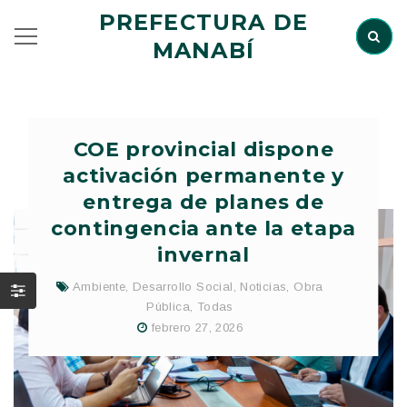
PREFECTURA DE
MANABÍ
COE provincial dispone
activación permanente y
entrega de planes de
contingencia ante la etapa
invernal
Ambiente
,
Desarrollo Social
,
Noticias
,
Obra
Pública
,
Todas
febrero 27, 2026