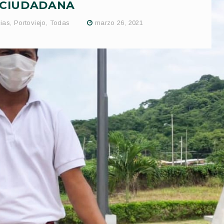
CIUDADANA
cias
,
Portoviejo
,
Todas
marzo 26, 2021