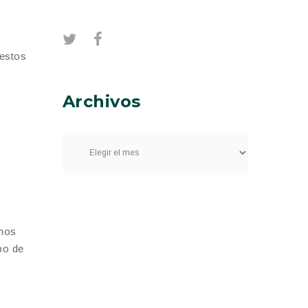
 estos
Archivos
chos
po de