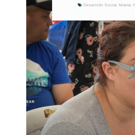
Desarrollo Social
,
Manta
,