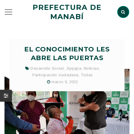
PREFECTURA DE
MANABÍ
EL CONOCIMIENTO LES
ABRE LAS PUERTAS
Desarrollo Social
,
Jipijapa
,
Noticias
,
Participación ciudadana
,
Todas
marzo 6, 2021