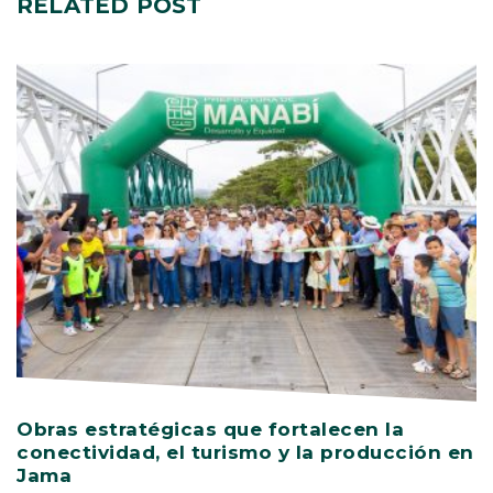
RELATED
POST
Obras estratégicas que fortalecen la
M
conectividad, el turismo y la producción en
a
Jama