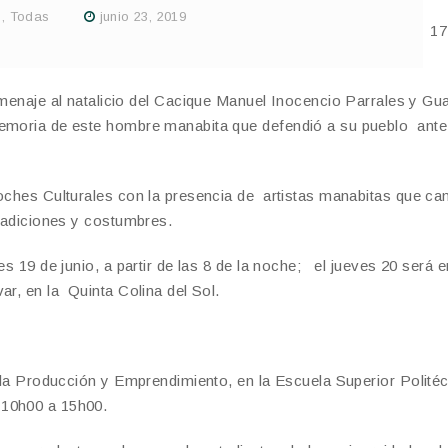
s
,
Todas
junio 23, 2019
o y la provincialización de Manabí, continúan la semana, del 17
xposiciones y gastronomía.
homenaje al natalicio del Cacique Manuel Inocencio Parrales y Gu
memoria de este hombre manabita que defendió a su pueblo ante
oches Culturales con la presencia de artistas manabitas que can
tradiciones y costumbres.
es 19 de junio, a partir de las 8 de la noche; el jueves 20 será 
ar, en la Quinta Colina del Sol.
e la Producción y Emprendimiento, en la Escuela Superior Polité
10h00 a 15h00.