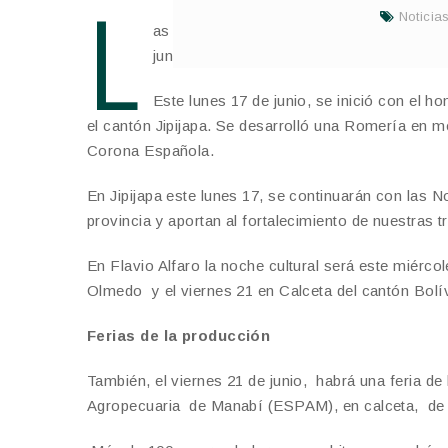
L
Noticia
as festividades por el Mes del Manabitism
junio, en la que habrá música, folclor, e
Este lunes 17 de junio, se inició con el 
el cantón Jipijapa. Se desarrolló una Romería en 
Corona Española.
En Jipijapa este lunes 17, se continuarán con las N
provincia y aportan al fortalecimiento de nuestras 
En Flavio Alfaro la noche cultural será este miércol
Olmedo y el viernes 21 en Calceta del cantón Bolív
Ferias de la producción
También, el viernes 21 de junio, habrá una feria d
Agropecuaria de Manabí (ESPAM), en calceta, de 