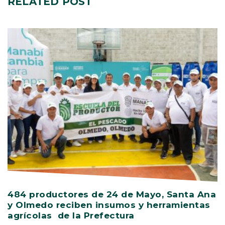
RELATED
POST
484 productores de 24 de Mayo, Santa Ana
V
y Olmedo reciben insumos y herramientas
C
agrícolas de la Prefectura
D