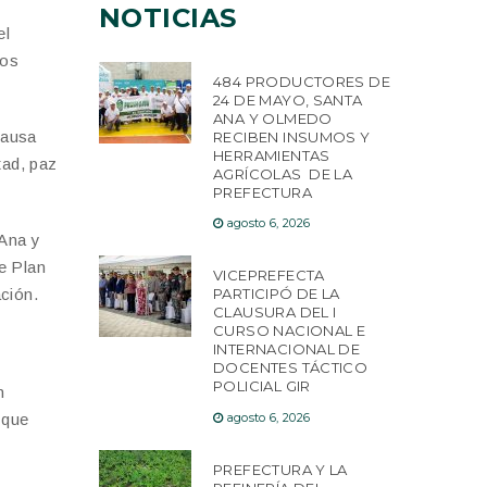
NOTICIAS
el
tos
484 PRODUCTORES DE
24 DE MAYO, SANTA
ANA Y OLMEDO
causa
RECIBEN INSUMOS Y
HERRAMIENTAS
tad, paz
AGRÍCOLAS DE LA
PREFECTURA
agosto 6, 2026
 Ana y
e Plan
VICEPREFECTA
ación.
PARTICIPÓ DE LA
CLAUSURA DEL I
CURSO NACIONAL E
INTERNACIONAL DE
DOCENTES TÁCTICO
POLICIAL GIR
n
 que
agosto 6, 2026
PREFECTURA Y LA