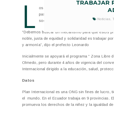
L
TRABAJAR P
os grupos de atención prioritaria son de 
A
pasado 27 de agosto un convenio de coop
Noticias
,
sociales a favor de este sector.
“Debemos buscar un mecanismo para que estos proy
noble, justa de equidad y solidaridad es trabajar p
y armonía”, dijo el prefecto Leonardo
Inicialmente se apoyará el programa “ Zona Libre 
Olmedo, pero durante 4 años de vigencia del conve
Internacional dirigido a la educación, salud, protecc
Datos
Plan Internacional es una ONG sin fines de lucro, 
el mundo. En el Ecuador trabaja en 9 provincias. E
promueva los derechos de la niñez y la igualdad de