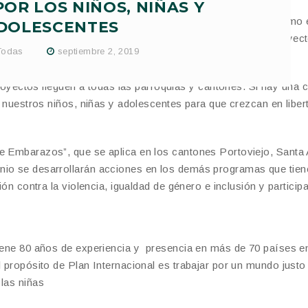
OR LOS NIÑOS, NIÑAS Y
especial atención para el prefecto Leonardo Orlando quien firmo 
DOLESCENTES
eración con la ONG Plan Internacional para desarrollar proyec
Todas
septiembre 2, 2019
ectos lleguen a todas las parroquias y cantones. Si hay una 
or nuestros niños, niñas y adolescentes para que crezcan en liber
de Embarazos”, que se aplica en los cantones Portoviejo, Santa
nio se desarrollarán acciones en los demás programas que tien
ión contra la violencia, igualdad de género e inclusión y particip
tiene 80 años de experiencia y presencia en más de 70 países e
l propósito de Plan Internacional es trabajar por un mundo justo
 las niñas