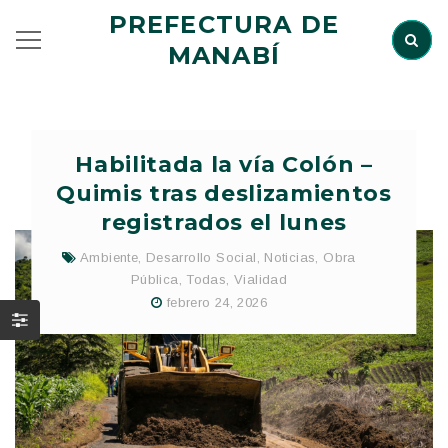
PREFECTURA DE
MANABÍ
Habilitada la vía Colón –
Quimis tras deslizamientos
registrados el lunes
Ambiente
,
Desarrollo Social
,
Noticias
,
Obra
Pública
,
Todas
,
Vialidad
febrero 24, 2026