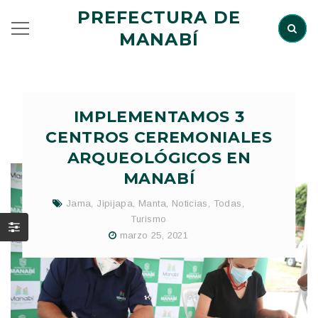
PREFECTURA DE
MANABÍ
IMPLEMENTAMOS 3
CENTROS CEREMONIALES
ARQUEOLÓGICOS EN
MANABÍ
Jama
,
Jipijapa
,
Manta
,
Noticias
,
Todas
,
Turismo
marzo 25, 2021