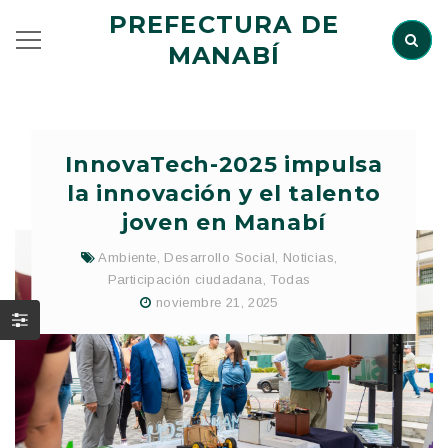
PREFECTURA DE
MANABÍ
InnovaTech-2025 impulsa
la innovación y el talento
joven en Manabí
Ambiente
,
Desarrollo Social
,
Noticias
,
Participación ciudadana
,
Todas
noviembre 21, 2025