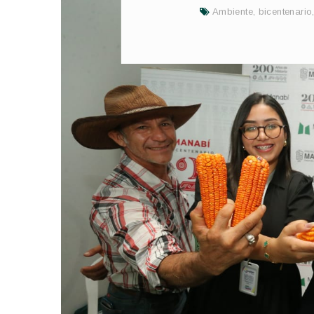
Ambiente
,
bicentenario