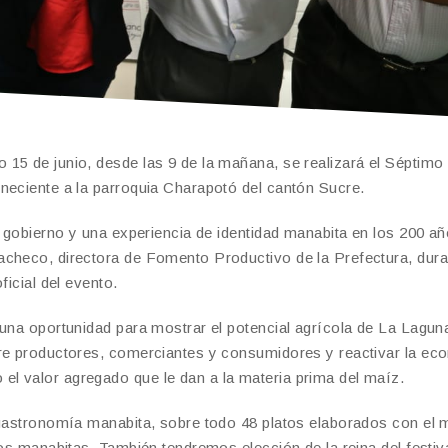
15 de junio, desde las 9 de la mañana, se realizará el Séptimo 
neciente a la parroquia Charapotó del cantón Sucre.
e gobierno y una experiencia de identidad manabita en los 200 a
acheco, directora de Fomento Productivo de la Prefectura, dura
ficial del evento.
 una oportunidad para mostrar el potencial agrícola de La Lagun
tre productores, comerciantes y consumidores y reactivar la e
l valor agregado que le dan a la materia prima del maíz.
 gastronomía manabita, sobre todo 48 platos elaborados con el 
los manabitas. También tendremos elección de la reina del festiv