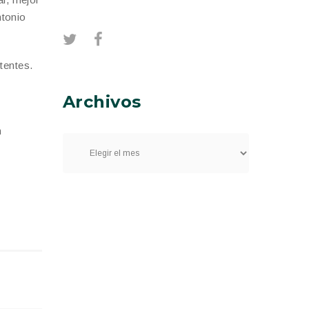
ntonio
tentes.
Archivos
n