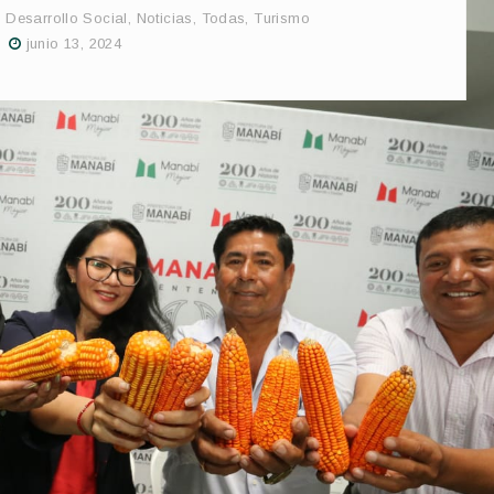
,
Desarrollo Social
,
Noticias
,
Todas
,
Turismo
junio 13, 2024