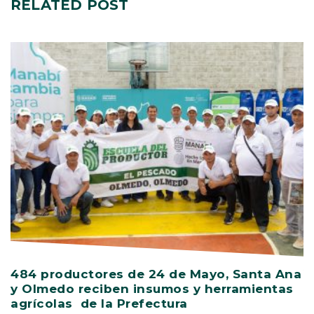
RELATED
POST
484 productores de 24 de Mayo, Santa Ana
V
y Olmedo reciben insumos y herramientas
C
agrícolas de la Prefectura
D