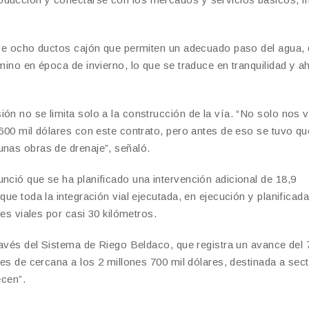
luye ocho ductos cajón que permiten un adecuado paso del agua,
amino en época de invierno, lo que se traduce en tranquilidad y a
ión no se limita solo a la construcción de la vía. “No solo nos
600 mil dólares con este contrato, pero antes de eso se tuvo que
unas obras de drenaje”, señaló.
nció que se ha planificado una intervención adicional de 18,9
que toda la integración vial ejecutada, en ejecución y planificad
jes viales por casi 30 kilómetros.
través del Sistema de Riego Beldaco, que registra un avance del
n es de cercana a los 2 millones 700 mil dólares, destinada a sec
ecen”.