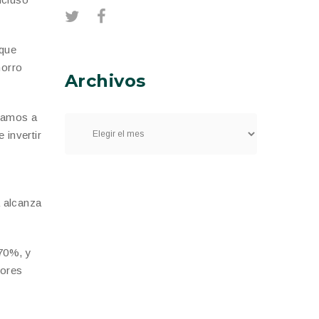
 que
horro
Archivos
 vamos a
 invertir
a alcanza
 70%, y
tores