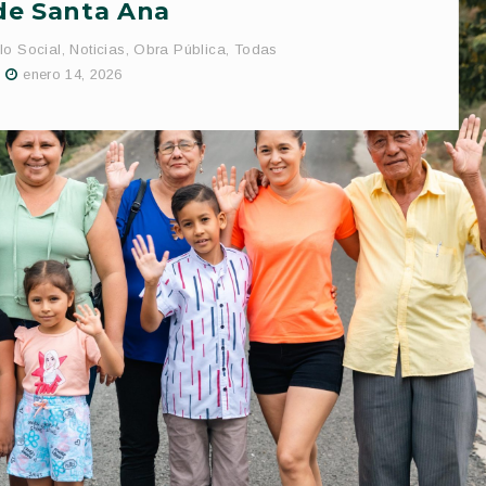
de Santa Ana
lo Social
,
Noticias
,
Obra Pública
,
Todas
enero 14, 2026