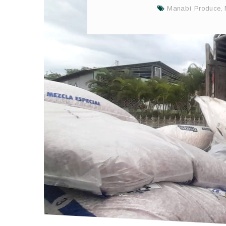
Manabí Produce
,