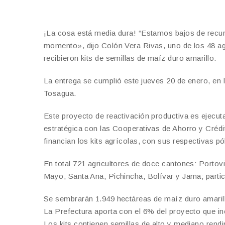
¡La cosa está media dura! “Estamos bajos de recurs
momento», dijo Colón Vera Rivas, uno de los 48 ag
recibieron kits de semillas de maíz duro amarillo.
La entrega se cumplió este jueves 20 de enero, en 
Tosagua.
Este proyecto de reactivación productiva es ejecu
estratégica con las Cooperativas de Ahorro y Crédi
financian los kits agrícolas, con sus respectivas pó
En total 721 agricultores de doce cantones: Portovi
Mayo, Santa Ana, Pichincha, Bolívar y Jama; partic
Se sembrarán 1.949 hectáreas de maíz duro amarillo
La Prefectura aporta con el 6% del proyecto que in
Los kits contienen semillas de alto y mediano rend