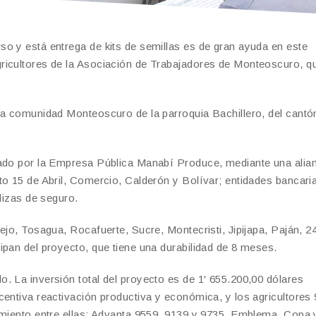
o y está entrega de kits de semillas es de gran ayuda en este
ricultores de la Asociación de Trabajadores de Monteoscuro, q
la comunidad Monteoscuro de la parroquia Bachillero, del cantó
tado por la Empresa Pública Manabí Produce, mediante una alia
to 15 de Abril, Comercio, Calderón y Bolívar; entidades bancari
lizas de seguro.
ejo, Tosagua, Rocafuerte, Sucre, Montecristi, Jipijapa, Paján, 2
ipan del proyecto, que tiene una durabilidad de 8 meses.
. La inversión total del proyecto es de 1′ 655.200,00 dólares
centiva reactivación productiva y económica, y los agricultores
imiento entre ellas: Advanta 9559, 9139 y 9735, Emblema, Copa 