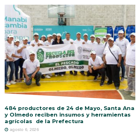
484 productores de 24 de Mayo, Santa Ana
V
y Olmedo reciben insumos y herramientas
C
agrícolas de la Prefectura
D
agosto 6, 2026