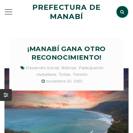
PREFECTURA DE
MANABÍ
¡MANABÍ GANA OTRO
RECONOCIMIENTO!
Desarrollo Social
,
Noticias
,
Participación
ciudadana
,
Todas
,
Turismo
noviembre 25, 2022