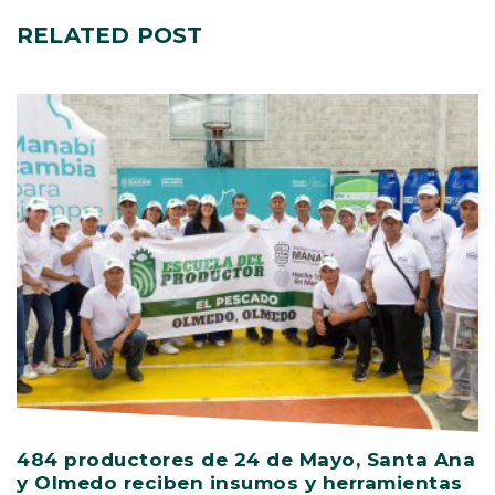
RELATED
POST
484 productores de 24 de Mayo, Santa Ana
V
y Olmedo reciben insumos y herramientas
C