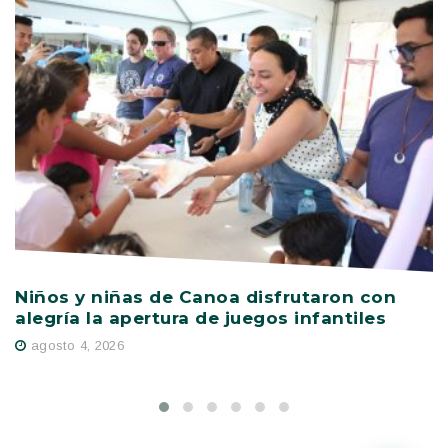
Niños y niñas de Canoa disfrutaron con
V
alegría la apertura de juegos infantiles
c
s
agosto 4, 2026