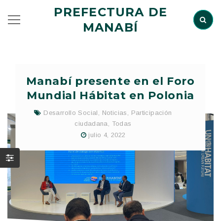
PREFECTURA DE
MANABÍ
Manabí presente en el Foro
Mundial Hábitat en Polonia
Desarrollo Social
,
Noticias
,
Participación
ciudadana
,
Todas
julio 4, 2022