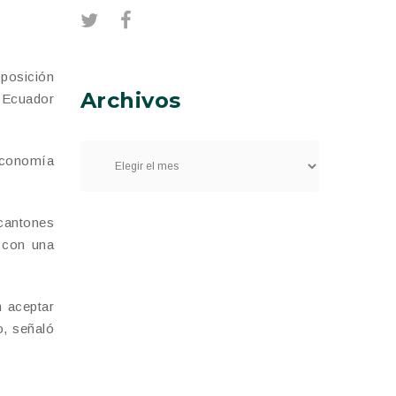
 posición
Archivos
l Ecuador
 economía
 cantones
 con una
n aceptar
o, señaló