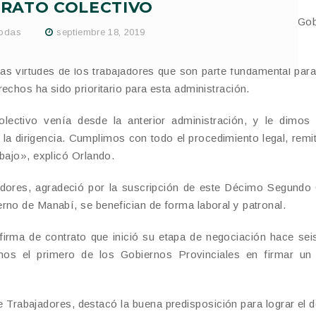
RATO COLECTIVO
gundo Contrato Colectivo de trabajadores y operadores del Go
odas
septiembre 18, 2019
rdo Orlando.
las virtudes de los trabajadores que son parte fundamental para
echos ha sido prioritario para esta administración.
lectivo venía desde la anterior administración, y le dimos 
la dirigencia. Cumplimos con todo el procedimiento legal, remi
bajo», explicó Orlando.
adores, agradeció por la suscripción de este Décimo Segundo
rno de Manabí, se benefician de forma laboral y patronal.
 firma de contrato que inició su etapa de negociación hace se
os el primero de los Gobiernos Provinciales en firmar un 
 Trabajadores, destacó la buena predisposición para lograr el d