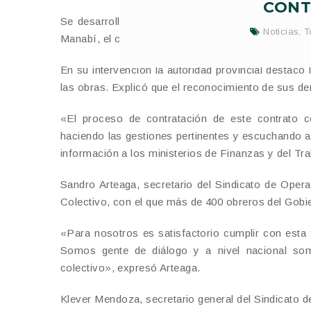
CONT
Se desarrolló el acto por la firma del Décimo Se
Noticias
,
T
Manabí, el cual fue suscrito por el prefecto Leona
En su intervención la autoridad provincial destacó 
las obras. Explicó que el reconocimiento de sus der
«El proceso de contratación de este contrato co
haciendo las gestiones pertinentes y escuchando a 
información a los ministerios de Finanzas y del Tra
Sandro Arteaga, secretario del Sindicato de Oper
Colectivo, con el que más de 400 obreros del Gobie
«Para nosotros es satisfactorio cumplir con esta
Somos gente de diálogo y a nivel nacional som
colectivo», expresó Arteaga.
Klever Mendoza, secretario general del Sindicato de