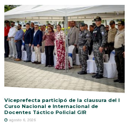
Viceprefecta participó de la clausura del I
P
Curso Nacional e Internacional de
s
Docentes Táctico Policial GIR
E
agosto 6, 2026