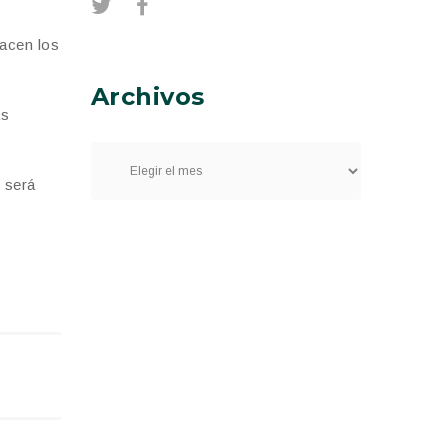
hacen los
Archivos
as
o será