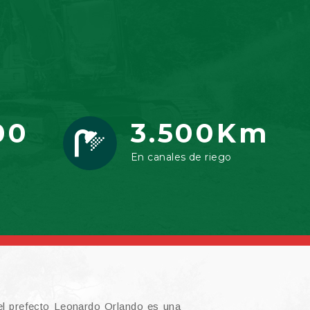
00
3.500Km
En canales de riego
l prefecto Leonardo Orlando es una