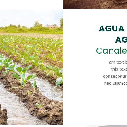
AGUA 
AG
Canale
I am text 
this te
consectetur a
nec ullamco