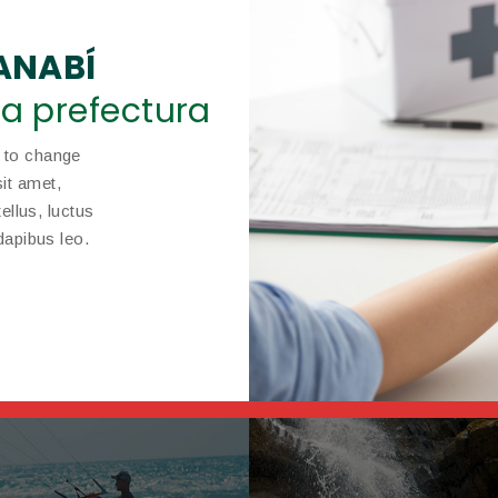
ANABÍ
a prefectura
n to change
it amet,
tellus, luctus
dapibus leo.