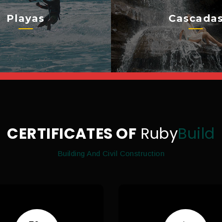
Playas
Cascada
CERTIFICATES OF
Ruby
Build
Building And Civil Construction