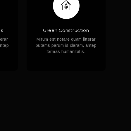
gs
Green Construction
terar
Mirum est notare quam litterar
antep
putams parum is claram, antep
formas humanitatis.