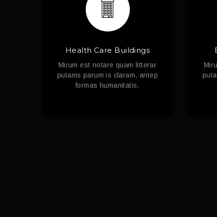
Health Care Buildings
Mirum est notare quam litterar
Miru
putams parum is claram, antep
puta
formas humanitatis.