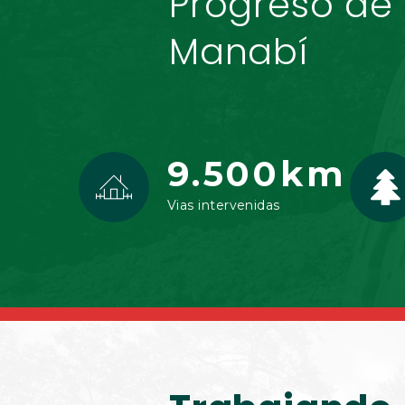
Progreso de
Manabí
9.500km
Vias intervenidas