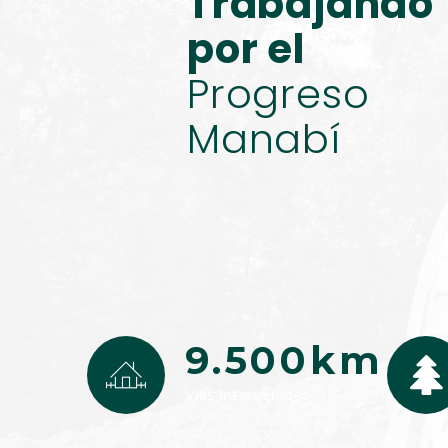
Trabajando
por el
Progres
Manabí
9.500km
Vias intervenidas