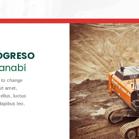
ROGRESO
anabí
n to change
it amet,
tellus, luctus
dapibus leo.