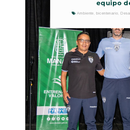
equipo d
Ambiente
,
bicentenario
,
Desar