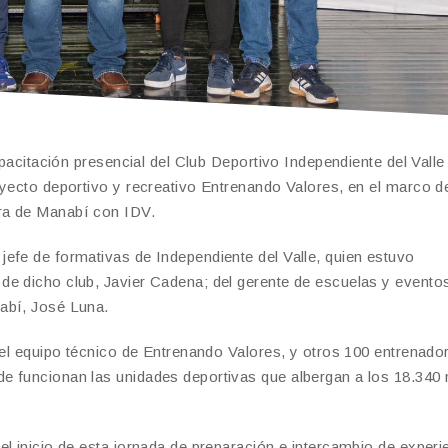
apacitación presencial del Club Deportivo Independiente del Valle
oyecto deportivo y recreativo Entrenando Valores, en el marco d
ra de Manabí con IDV.
efe de formativas de Independiente del Valle, quien estuvo
de dicho club, Javier Cadena; del gerente de escuelas y evento
abí, José Luna.
del equipo técnico de Entrenando Valores, y otros 100 entrenado
e funcionan las unidades deportivas que albergan a los 18.340 
l inicio de esta jornada de preparación e intercambio de experi