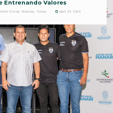
e Entrenando Valores
rollo Social
,
Noticias
,
Todas
abril 25, 2024