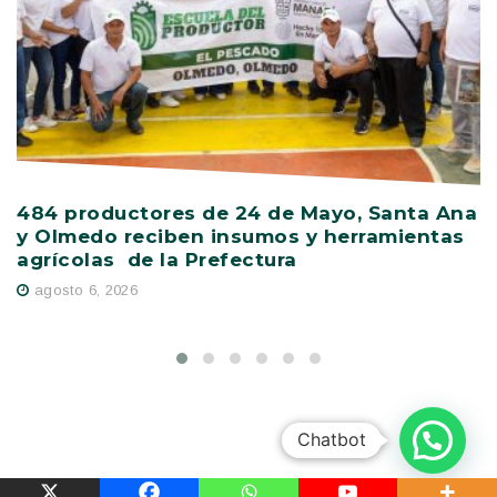
484 productores de 24 de Mayo, Santa Ana
V
y Olmedo reciben insumos y herramientas
C
agrícolas de la Prefectura
D
agosto 6, 2026
Chatbot