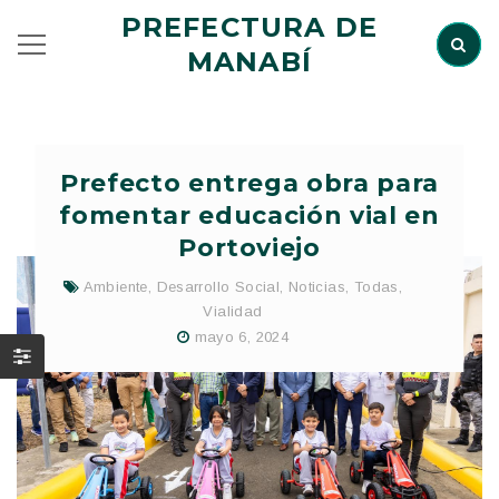
PREFECTURA DE
MANABÍ
Prefecto entrega obra para
fomentar educación vial en
Portoviejo
Ambiente
,
Desarrollo Social
,
Noticias
,
Todas
,
Vialidad
mayo 6, 2024