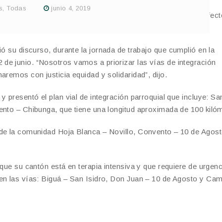
s
,
Todas
junio 4, 2019
 Rural más grande de la historia de Manabí”, precisó el Prefec
ó su discurso, durante la jornada de trabajo que cumplió en la
de junio. “Nosotros vamos a priorizar las vías de integración
aremos con justicia equidad y solidaridad”, dijo.
 presentó el plan vial de integración parroquial que incluye: Sa
ento – Chibunga, que tiene una longitud aproximada de 100 kiló
sde la comunidad Hoja Blanca – Novillo, Convento – 10 de Agost
 que su cantón está en terapia intensiva y que requiere de urgenc
 en las vías: Biguá – San Isidro, Don Juan – 10 de Agosto y Ca