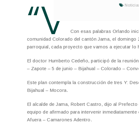
“V
Noticia
amos a hacer la Revolución Vial
Manabí, Leonardo Orlando.
Con esas palabras Orlando inici
comunidad Colorado del cantón Jama, el domingo 2 
parroquial, cada proyecto que vamos a ejecutar lo h
El doctor Humberto Cedeño, participó de la reunión y
– Zapote – 5 de junio – Bijahual – Colorado – Conv
Este plan contempla la construcción de tres Y: De
Bijahual – Mocora.
El alcalde de Jama, Robert Castro, dijo al Prefecto
equipo de afirmado para intervenir inmediatamente
Afuera – Camarones Adentro.