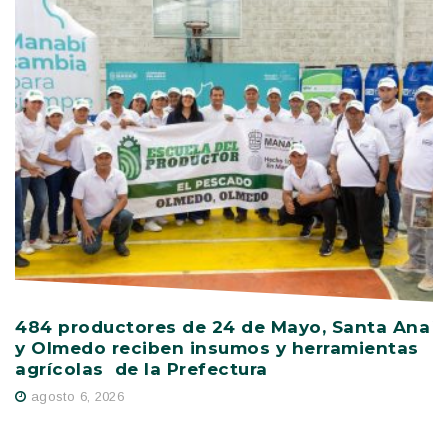
484 productores de 24 de Mayo, Santa Ana
V
y Olmedo reciben insumos y herramientas
C
agrícolas de la Prefectura
D
agosto 6, 2026