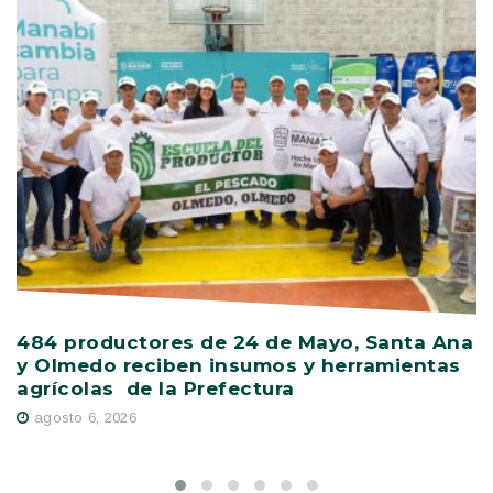
484 productores de 24 de Mayo, Santa Ana
V
y Olmedo reciben insumos y herramientas
C
agrícolas de la Prefectura
D
agosto 6, 2026