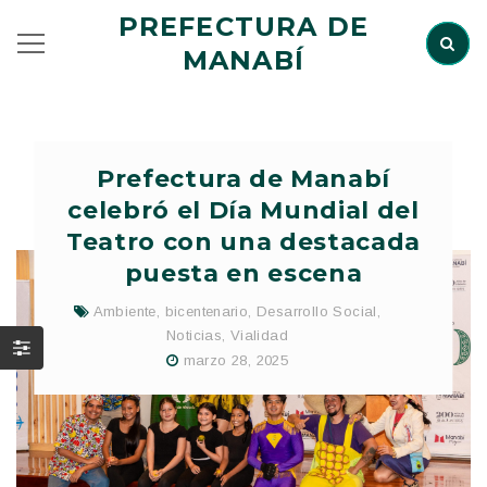
PREFECTURA DE
MANABÍ
Prefectura de Manabí
celebró el Día Mundial del
Teatro con una destacada
puesta en escena
Ambiente
,
bicentenario
,
Desarrollo Social
,
Noticias
,
Vialidad
marzo 28, 2025