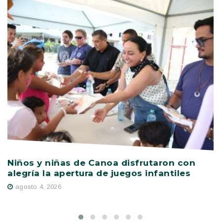
Niños y niñas de Canoa disfrutaron con
V
alegría la apertura de juegos infantiles
c
s
agosto 4, 2026