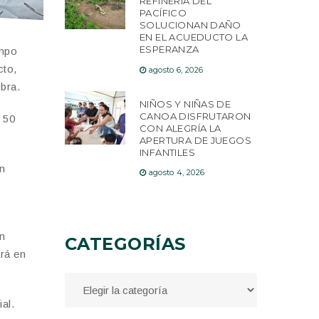
REFINERÍA DEL
PACÍFICO
SOLUCIONAN DAÑO
EN EL ACUEDUCTO LA
ESPERANZA
empo
cto,
agosto 6, 2026
bra.
NIÑOS Y NIÑAS DE
CANOA DISFRUTARON
 50
CON ALEGRÍA LA
APERTURA DE JUEGOS
INFANTILES
ón
agosto 4, 2026
un
CATEGORÍAS
ará en
al.