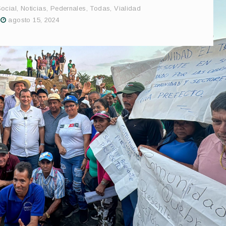
Social
,
Noticias
,
Pedernales
,
Todas
,
Vialidad
agosto 15, 2024