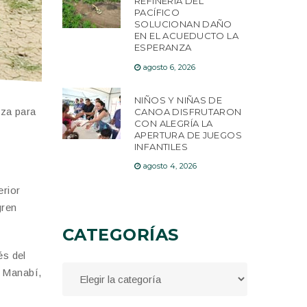
REFINERÍA DEL
PACÍFICO
SOLUCIONAN DAÑO
EN EL ACUEDUCTO LA
ESPERANZA
agosto 6, 2026
NIÑOS Y NIÑAS DE
iza para
CANOA DISFRUTARON
CON ALEGRÍA LA
APERTURA DE JUEGOS
INFANTILES
agosto 4, 2026
erior
gren
CATEGORÍAS
és del
e Manabí,