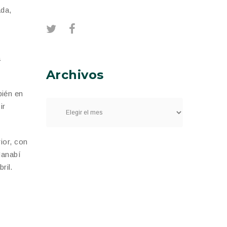
ada,
a
Archivos
bién en
ir
ior, con
Manabí
ril.