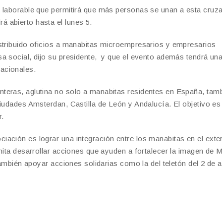
o laborable que permitirá que más personas se unan a esta cruz
 abierto hasta el lunes 5.
istribuido oficios a manabitas microempresarios y empresarios
a social, dijo su presidente, y que el evento además tendrá un
acionales.
teras, aglutina no solo a manabitas residentes en España, tam
iudades Amsterdan, Castilla de León y Andalucía. El objetivo es 
r.
ación es lograr una integración entre los manabitas en el exter
rmita desarrollar acciones que ayuden a fortalecer la imagen de 
también apoyar acciones solidarias como la del teletón del 2 de ab